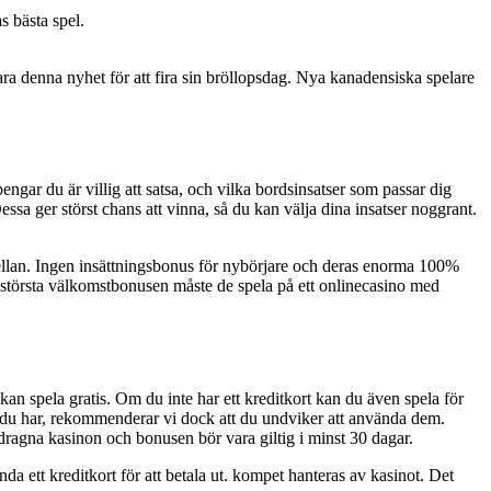
s bästa spel.
ra denna nyhet för att fira sin bröllopsdag. Nya kanadensiska spelare
ngar du är villig att satsa, och vilka bordsinsatser som passar dig
a ger störst chans att vinna, så du kan välja dina insatser noggrant.
.
a mellan. Ingen insättningsbonus för nybörjare och deras enorma 100%
en största välkomstbonusen måste de spela på ett onlinecasino med
an spela gratis. Om du inte har ett kreditkort kan du även spela för
Om du har, rekommenderar vi dock att du undviker att använda dem.
edragna kasinon och bonusen bör vara giltig i minst 30 dagar.
a ett kreditkort för att betala ut. kompet hanteras av kasinot. Det