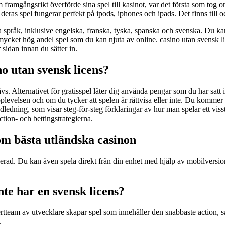
 framgångsrikt överförde sina spel till kasinot, var det första som tog
deras spel fungerar perfekt på ipods, iphones och ipads. Det finns till oc
 språk, inklusive engelska, franska, tyska, spanska och svenska. Du kan a
ycket hög andel spel som du kan njuta av online. casino utan svensk li
sidan innan du sätter in.
o utan svensk licens?
vs. Alternativet för gratisspel låter dig använda pengar som du har satt in
pplevelsen och om du tycker att spelen är rättvisa eller inte. Du kommer a
andledning, som visar steg-för-steg förklaringar av hur man spelar ett vi
ction- och bettingstrategierna.
m bästa utländska casinon
erad. Du kan även spela direkt från din enhet med hjälp av mobilversi
inte har en svensk licens?
pertteam av utvecklare skapar spel som innehåller den snabbaste action,
.