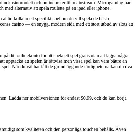
 onlinekasinoroulett och onlinepoker till mainstream. Microgaming har
h med alternativ att spela roulette på en ipad eller iphone.
lltid kolla in ett specifikt spel om du vill spela de bästa
censs casino — en snygg, modern sida med ett stort utbud av slots att
 på ditt onlinekonto för att spela ett spel gratis utan att lägga några
tt upptäcka att spelen är rättvisa men vissa spel kan vara bättre än
sst spel. När du väl har fått de grundläggande färdigheterna kan du öva
onen. Ladda ner mobilversionen för endast $0,99, och du kan börja
 samtidigt som kvaliteten och den personliga touchen behålls. Även