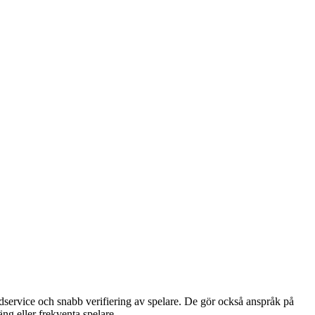
service och snabb verifiering av spelare. De gör också anspråk på
ng eller frekventa spelare.