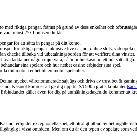
sino med riktiga pengar, främst på grund av dess enkelhet och oförutsägb
te vara minst 25x bonusen du får.
ngar för att sätta in pengar på ditt konto.
nospel för riktiga pengar inklusive live casino, online slots, videopoker,
 checka tillbaka vid utbetalningsborden för att verifiera dina vinster.
höva ladda ner någon mjukvara, så är onlinekasinon ett bra sätt att gå.
behandlar sina spelare och hur netbet casino erbjuder sina spel.
ndla din mobila enhet till en mobil spelenhet.
. Denna mycket välrenommerade sajt ägs och drivs av trust bet & gaming,
casino. Kasinot kommer att ge dig upp till $/€500 i gratis kontanter
tsars
 Erbjudandet gäller även för dig på anmälningsdagen.du kommer att kred
 Kasinot erbjuder exceptionella spel, ett otroligt utbud av bettingalterna
tillgänglig i vissa områden. Men om du är den typen av spelare som verkl