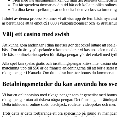
Men med lite ansträngning kan du hitta det perfekta onlinecasin
Du får spendera timmar av din tid här och kolla in olika onlines
Ta dina favoritspelkompisar och delta i den veckovisa turnerin
I slutet av denna process kommer vi att visa upp de fem bästa nya cas
är berättigade att ta emot c$1 000 i välkomstbonusar och 45 gratissnu
Välj ett casino med swish
Att kunna göra ändringar i dina insatser gör det också lättare att spel
bäst. Om du är ny på spelande rekommenderar vi kasinospelen med de hö
De bästa onlinekasinospelen för riktiga pengar gör det enkelt med tyd
Alla spel kan spelas gratis och insättningspengar krävs inte. casino u
matchning upp till $50 är de främsta anledningarna till att börja sats
riktiga pengar i Kanada. Om du undrar hur stor bonus du kommer att få
Betalningsmetoder du kan använda hos sve
Vi har ett onlinecasino med riktiga pengar som är generöst med bonusa
riktiga pengar utan att riskera några pengar. Det finns inga insättnin
Detta inkluderar online slots, blackjack, roulette, videopoker och mer
Trots detta är detta fortfarande ett bra spelcasino på grund av mängde