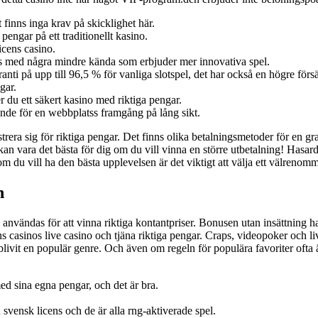
 finns inga krav på skicklighet här.
 pengar på ett traditionellt kasino.
icens casino.
s med några mindre kända som erbjuder mer innovativa spel.
ranti på upp till 96,5 % för vanliga slotspel, det har också en högre för
gar.
er du ett säkert kasino med riktiga pengar.
ande för en webbplatss framgång på lång sikt.
rera sig för riktiga pengar. Det finns olika betalningsmetoder för en gra
n vara det bästa för dig om du vill vinna en större utbetalning! Hasardspe
 du vill ha den bästa upplevelsen är det viktigt att välja ett välrenomm
n
 användas för att vinna riktiga kontantpriser. Bonusen utan insättning
ns casinos live casino och tjäna riktiga pengar. Craps, videopoker och li
livit en populär genre. Och även om regeln för populära favoriter ofta 
med sina egna pengar, och det är bra.
n svensk licens och de är alla rng-aktiverade spel.