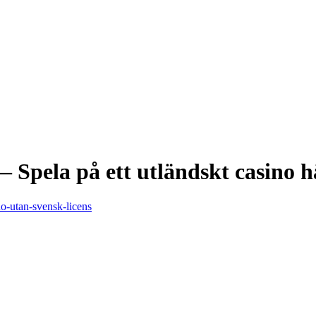
 Spela på ett utländskt casino h
no-utan-svensk-licens