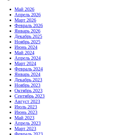
Май 2026
Апрель 2026
Март 2026
Февраль 2026
Январь 2026
Декабрь 2025
Ноябрь 2025
Июнь 2024
Май 2024
Апрель 2024
Март 2024
Февраль 2024
Январь 2024
Декабрь 2023
Ноябрь 2023
Октябрь 2023
Сентябрь 2023
Август 2023
Июль 2023
Июнь 2023
Май 2023
Апрель 2023
Март 2023
Февраль 2023