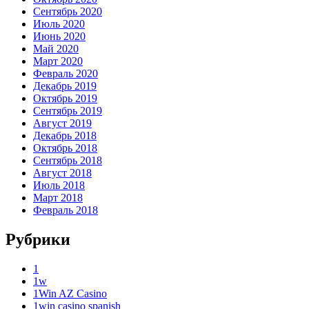
Сентябрь 2020
Июль 2020
Июнь 2020
Май 2020
Март 2020
Февраль 2020
Декабрь 2019
Октябрь 2019
Сентябрь 2019
Август 2019
Декабрь 2018
Октябрь 2018
Сентябрь 2018
Август 2018
Июль 2018
Март 2018
Февраль 2018
Рубрики
1
1w
1Win AZ Casino
1win casino spanish