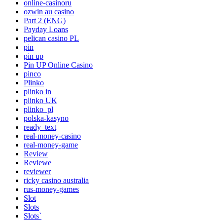
online-casinoru
ozwin au casino
Part 2 (ENG)
Payday Loans
pelican casino PL
pin
pin up
Pin UP Online Casino
pinco
Plinko
plinko in
plinko UK
plinko_pl
polska-kasyno
ready_text
real-money-casino
real-money-game
Review
Reviewe
reviewer
ricky casino australia
rus-money-games
Slot
Slots
Slots`