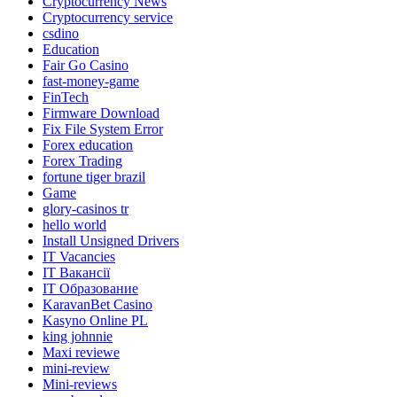
Cryptocurrency News
Cryptocurrency service
csdino
Education
Fair Go Casino
fast-money-game
FinTech
Firmware Download
Fix File System Error
Forex education
Forex Trading
fortune tiger brazil
Game
glory-casinos tr
hello world
Install Unsigned Drivers
IT Vacancies
IT Вакансії
IT Образование
KaravanBet Casino
Kasyno Online PL
king johnnie
Maxi reviewe
mini-review
Mini-reviews