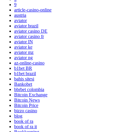
9
article-casino-online
austria
aviator
aviator brazil
aviator casino DE
aviator casino fr
aviator IN
aviator ke
aviator mz
aviator ng
az-online-casino
b1bet BR
b1bet brazil
bahis sitesi
Bankobet
bbrbet colombia
Bitcoin Exchange
Bitcoin News
Bitcoin Price
bizzo casino
blog
book of ra
book of ra it
Bookkeeping