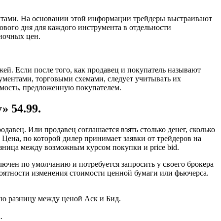
ктами. На основании этой информации трейдеры выстраивают
ового дня для каждого инструмента в отдельности
ночных цен.
ей. Если после того, как продавец и покупатель называют
трументами, торговыми схемами, следует учитывать их
имость, предложенную покупателем.
» 54.99.
одавец. Или продавец соглашается взять столько денег, сколько
. Цена, по которой дилер принимает заявки от трейдеров на
азница между возможным курсом покупки и price bid.
ключен по умолчанию и потребуется запросить у своего брокера
роятности изменения стоимости ценной бумаги или фьючерса.
ную разницу между ценой Аск и Бид.
.