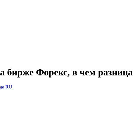
на бирже Форекс, в чем разниц
да RU