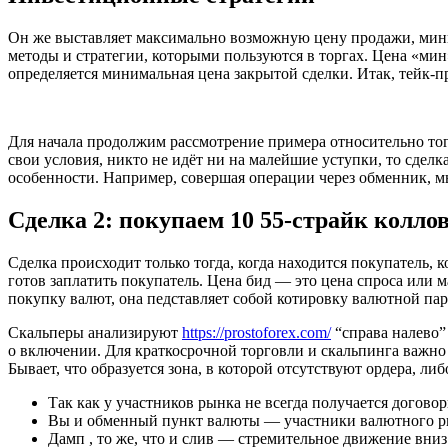
Он же выставляет максимально возможную цену продажи, мин
методы и стратегии, которыми пользуются в торгах. Цена «мин
определяется минимальная цена закрытой сделки. Итак, тейк-
Для начала продолжим рассмотрение примера относительно того
свои условия, никто не идёт ни на малейшие уступки, то сдел
особенности. Например, совершая операции через обменник, м
Сделка 2: покупаем 10 55-страйк коллов
Сделка происходит только тогда, когда находится покупатель, 
готов заплатить покупатель. Цена бид — это цена спроса или м
покупку валют, она педставляет собой котировку валютной пар
Скальперы анализируют
https://prostoforex.com/
“справа налево”
о включении. Для краткосрочной торговли и скальпинга важно
Бывает, что образуется зона, в которой отсутствуют ордера, либ
Так как у участников рынка не всегда получается догово
Вы и обменный пункт валюты — участники валютного р
Дамп , то же, что и слив — стремительное движение вни