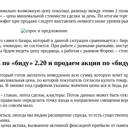
имально возможную цену покупки, разницу между этими 2 пун
» – цена минимальной стоимости сделки за день. По итогам торг
профит при продаже следует выставлять немного ниже уровня ры
 самого базара, который в данной ситуации сравнивается с бирж
ка, очевидно, не состоится. При работе с разными рынками, инс
ы будем видеть цену продавца, а работая с рынком Форекс – сто
 по «биду» 2.20 и продаем акции по «биду
который готов заплатить немедленно всю сумму, которую хочет пр
аксимальная цена, по которой покупатель согласен купить товар
ы. В окошке под графиком указаны значения цены аск и бида, р
 – стакан, лента сделок, кластеры. Поток данных может быть от
 правильно определить точку входа и направление смещения ве
о их совсем мало.
риться, иногда мы видим расширение спреда, то есть существен
ынка.
з цены актива, вызванное активной фиксацией прибыли от пампа