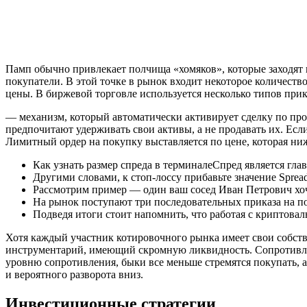
Памп обычно привлекает полчища «хомяков», которые заходят
покупатели. В этой точке в рынок входит некоторое количест
цены. В биржевой торговле используется несколько типов прик
— механизм, который автоматически активирует сделку по про
предпочитают удерживать свои активы, а не продавать их. Если
Лимитный ордер на покупку выставляется по цене, которая н
Как узнать размер спреда в терминалеСпред является гла
Другими словами, к стоп-лоссу прибавьте значение Spread
Рассмотрим пример — один ваш сосед Иван Петрович хоче
На рынок поступают три последовательных приказа на п
Подведя итоги стоит напомнить, что работая с криптов
Хотя каждый участник котировочного рынка имеет свои собств
инструментарий, имеющий скромную ликвидность. Сопротивлен
уровню сопротивления, быки все меньше стремятся покупать, 
и вероятного разворота вниз.
Инвестиционные стратегии