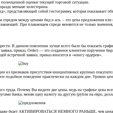
и полноценной оценки текущей торговой ситуации.
ораздо меньше холестерина.
д», представляющий собой гистограмму, которая показывает объ
спредом между ценами бид и аск. – это цена предложения или н
лавающей. При плавающем спреде меняются не только значения,
обрести. В данном пояснении лучше всего было бы показать гра
 заявка, приказ, Order) — это созданное клиентом поручение б
щей встречной заявки, приказ вносится в «книгу ордеров».
дин из признаков присутствия инициативных крупных покупател
те подобное поведение практически на каждом дне. Уровни цен,
обого труда. Почему Вы видите две цены, ведь на графике цена в
гами банка, меняя одну валюту на другую (рубли на евро, доллар
родаже будет АКТИВИРОВАТЬСЯ НЕМНОГО РАНЬШЕ, чем цена дос