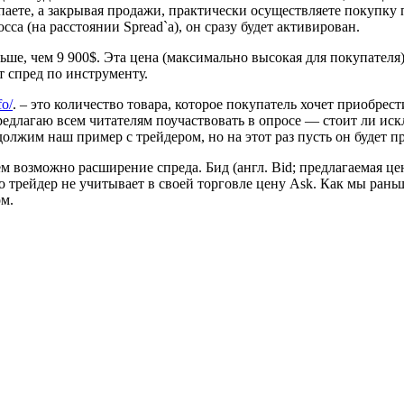
аете, а закрывая продажи, практически осуществляете покупку 
сса (на расстоянии Spread`а), он сразу будет активирован.
льше, чем 9 900$. Эта цена (максимально высокая для покупателя
 спред по инструменту.
fo/
. – это количество товара, которое покупатель хочет приобрес
предлагаю всем читателям поучаствовать в опросе — стоит ли и
должим наш пример с трейдером, но на этот раз пусть он будет
ем возможно расширение спреда. Бид (англ. Bid; предлагаемая ц
что трейдер не учитывает в своей торговле цену Ask. Как мы ра
м.