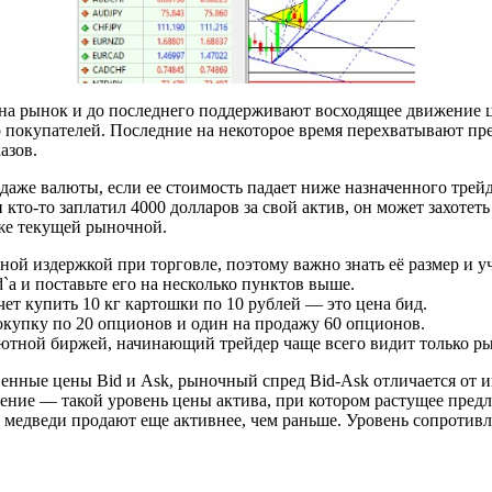
 на рынок и до последнего поддерживают восходящее движение 
во покупателей. Последние на некоторое время перехватывают 
азов.
даже валюты, если ее стоимость падает ниже назначенного трейд
 кто-то заплатил 4000 долларов за свой актив, он может захотет
иже текущей рыночной.
вной издержкой при торговле, поэтому важно знать её размер и у
`а и поставьте его на несколько пунктов выше.
т купить 10 кг картошки по 10 рублей — это цена бид.
окупку по 20 опционов и один на продажу 60 опционов.
алютной биржей, начинающий трейдер чаще всего видит только р
енные цены Bid и Ask, рыночный спред Bid-Ask отличается от 
ие — такой уровень цены актива, при котором растущее предл
а медведи продают еще активнее, чем раньше. Уровень сопротив