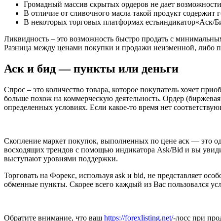
Громадный массив скрытых ордеров не дает возможност
В отличие от сливочного масла такой продукт содержит г
В некоторых торговых платформах естьиндикатор«Аск/Би
Ликвидность – это возможность быстро продать с минимальным 
Разница между ценами покупки и продажи неизменной, либо п
Аск и бид — пункты или деньги
Спрос – это количество товара, которое покупатель хочет при
больше похож на коммерческую деятельность. Ордер (биржевая
определенных условиях. Если какое-то время нет соответствую
Скопление маркет покупок, выполненных по цене аск — это о
восходящих трендов с помощью индикатора Ask/Bid и вы увиди
выступают уровнями поддержки.
Торговать на Форекс, используя ask и bid, не представляет ос
обменные пункты. Скорее всего каждый из Вас пользовался услу
Обратите внимание, что ваш
https://forexlisting.net/
-лосс при п