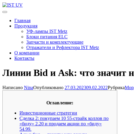
Перейти
к
IST UV
Профессиональные УФ технологии
содержимому
Главная
(нажмите
Продукция
Enter)
УФ-лампы IST Metz
Блоки питания ELC
Запчасти и комплектующие
Отражатели и Рефлектора IST Metz
О компании
Контакты
Линии Bid и Ask: что значит 
Написано
Nina
Опубликовано
27.03.2023
09.02.2022
Рубрика
Мор
Оглавление:
Инвестиционные стратегии
Сделка 2: покупаем 10 55-страйк коллов по
«биду» 2.20 и продаем акции по «биду»
54.99.