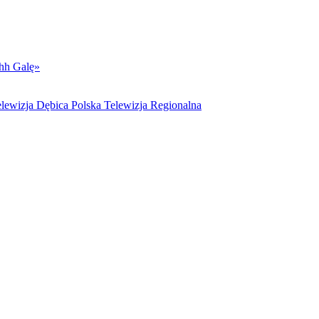
hh Galę»
lewizja Dębica Polska Telewizja Regionalna