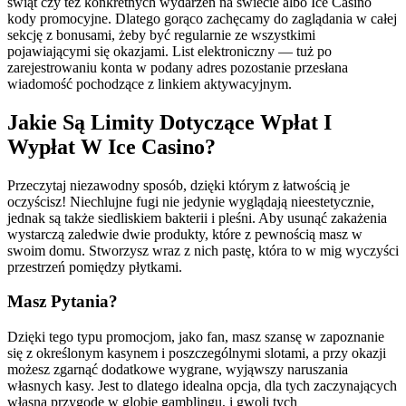
świąt czy też konkretnych wydarzeń na świecie albo Ice Casino
kody promocyjne. Dlatego gorąco zachęcamy do zaglądania w całej
sekcję z bonusami, żeby być regularnie ze wszystkimi
pojawiającymi się okazjami. List elektroniczny — tuż po
zarejestrowaniu konta w podany adres pozostanie przesłana
wiadomość pochodzące z linkiem aktywacyjnym.
Jakie Są Limity Dotyczące Wpłat I
Wypłat W Ice Casino?
Przeczytaj niezawodny sposób, dzięki którym z łatwością je
oczyścisz! Niechlujne fugi nie jedynie wyglądają nieestetycznie,
jednak są także siedliskiem bakterii i pleśni. Aby usunąć zakażenia
wystarczą zaledwie dwie produkty, które z pewnością masz w
swoim domu. Stworzysz wraz z nich pastę, która to w mig wyczyści
przestrzeń pomiędzy płytkami.
Masz Pytania?
Dzięki tego typu promocjom, jako fan, masz szansę w zapoznanie
się z określonym kasynem i poszczególnymi slotami, a przy okazji
możesz zgarnąć dodatkowe wygrane, wyjąwszy naruszania
własnych kasy. Jest to dlatego idealna opcja, dla tych zaczynających
własna przygodę w globie gamblingu, i gwoli tych