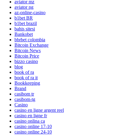
aviator mz
aviator ng
az-online-casino
b1bet BR
b1bet brazil
bahis sitesi
Bankobet
bbrbet colombia
Bitcoin Exchange
Bitcoin News
Bitcoin Price
bizzo casino
blog
book of ra
book of ra it
Bookkeeping
Brand
casibom tr
casibom-tg
Casino
casino en ligne argent reel
casino en ligne fr
casino onlina ca
casino online 17-10
casino online 24-10