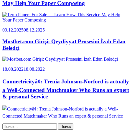
May Help Your Paper Composing
09.12.2025
08.12.2025
Mostbet.com Girişi: Qeydiyyat Prosesini İzah Edən
Bələdçi
18.08.2022
18.08.2022
Connectricityâ¢: Trenia Johnson-Norford is actually
a Well-Connected Matchmaker Who Runs an expert
& personal Service
Найти: