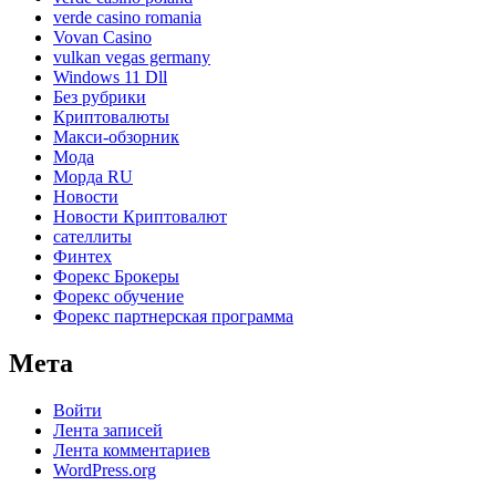
verde casino romania
Vovan Casino
vulkan vegas germany
Windows 11 Dll
Без рубрики
Криптовалюты
Макси-обзорник
Мода
Морда RU
Новости
Новости Криптовалют
сателлиты
Финтех
Форекс Брокеры
Форекс обучение
Форекс партнерская программа
Мета
Войти
Лента записей
Лента комментариев
WordPress.org