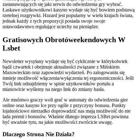
zastanawiających się jaki serwis do odwiedzenia gry wybrać.
Łaskawe użytkownikowi kasyno wydaje się być bowiem podstawą
rzetelnej rozgrywki. Hazard jest popularny w wielu krajach świata,
jednak każdy z tych propozycji posiada swoje swoje
ustawodawstwo regulujące uciechy na pieniądze.
Gratisowych Obrotóweekendowych W
Lsbet
Newsletter wysyłany wydaje się być cyklicznie w którykolwiek
bądź czwartek i obejmuje aktualności związane z Mińskiem
Mazowieckim oraz zapowiedzi wydarzeń. Po zalogowaniu się
istnieje możliwość włączenia/wyłączenia tej ergonomiczności. Jeśli
Twój link odnajdziemy w spisie użytkowników portalu a
mianowicie wyślemy na niego link do zmiany hasła.
Ale mnóstwo graczy woli grać w automaty do odwiedzenia gier
online oraz kasyno Ice przy ogóle z przyczyny bonusu. Punkty
lojalnościowe nierzadko doprowadzić nas mają możliwość do nie
lada premii i bonusów. Właśnie dlatego impreza LSBet powinna
być uważnie tym, na jakie możliwości zwrócicie uwagę.
Dlaczego Strona Nie Działa?