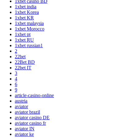
1xbet casino BD
1xbet india
1xbet Korea
1xbet KR
1xbet malaysia
1xbet Morocco
1xbet pt
1xbet RU
1xbet russian1
2
22bet
22Bet BD
22bet IT
3
4
6
9
article-casino-online
austria
aviator
aviator brazil
aviator casino DE
aviator casino fr
aviator IN
aviator ke