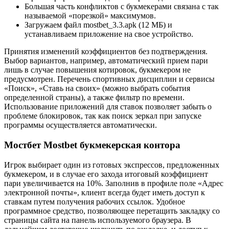
Большая часть конфликтов с букмекерами связана с так
называемой «порезкой» максимумов.
Загружаем файл mostbet_3.3.apk (12 МБ) и
устанавливаем приложение на свое устройство.
Принятия изменений коэффициентов без подтверждения.
Выбор вариантов, например, автоматический прием пари
лишь в случае повышения котировок, букмекером не
предусмотрен. Перечень спортивных дисциплин и сервисы
«Поиск», «Ставь на своих» (можно выбрать события
определенной страны), а также фильтр по времени.
Использование приложений для ставок позволяет забыть о
проблеме блокировок, так как поиск зеркал при запуске
программы осуществляется автоматически.
Мостбет Mostbet букмекерская контора
Игрок выбирает один из готовых экспрессов, предложенных
букмекером, и в случае его захода итоговый коэффициент
пари увеличивается на 10%. Заполнив в профиле поле «Адрес
электронной почты», клиент всегда будет иметь доступ к
ставкам путем получения рабочих ссылок. Удобное
программное средство, позволяющее перетащить закладку со
страницы сайта на панель используемого браузера. В