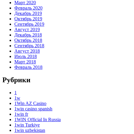
Март 2020
Февраль 2020
Декабрь 2019
Октябрь 2019
Сентябрь 2019
Август 2019
Декабрь 2018
Октябрь 2018
Сентябрь 2018
Август 2018
Июль 2018
Март 2018
Февраль 2018
Рубрики
1
1w
1Win AZ Casino
1win casino spanish
1win fr
1WIN Official In Russia
1win Turkiye
1win uzbekistan