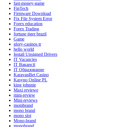
fast-money-game
FinTech
Firmware Download
Fix File System Error
Forex education
Forex Trading
fortune tiger brazil
Game
glory-casinos tr
hello world
Install Unsigned Drivers
IT Vacancies
IT Вакансії
IT Образование
KaravanBet Casino
Kasyno Online PL
king johnnie
Maxi reviewe
mini-review
Mini-reviews
mombrand
mono brand
mono slot
Mono-brand
monobrand