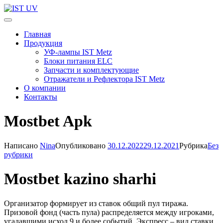
Перейти
к
IST UV
Профессиональные УФ технологии
содержимому
Главная
(нажмите
Продукция
Enter)
УФ-лампы IST Metz
Блоки питания ELC
Запчасти и комплектующие
Отражатели и Рефлектора IST Metz
О компании
Контакты
Mostbet Apk
Написано
Nina
Опубликовано
30.12.2022
29.12.2021
Рубрика
Без
рубрики
Mostbet kazino sharhi
Организатор формирует из ставок общий пул тиража.
Призовой фонд (часть пула) распределяется между игроками,
угадавшими исход 9 и более событий. Экспресс – вид ставки,