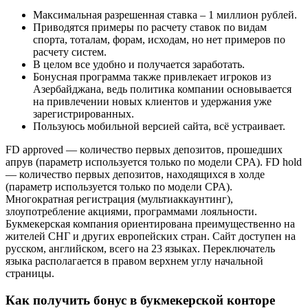
Максимальная разрешенная ставка – 1 миллион рублей.
Приводятся примеры по расчету ставок по видам
спорта, тоталам, форам, исходам, но нет примеров по
расчету систем.
В целом все удобно и получается заработать.
Бонусная программа также привлекает игроков из
Азербайджана, ведь политика компании основывается
на привлечении новых клиентов и удержания уже
зарегистрированных.
Пользуюсь мобильной версией сайта, всё устраивает.
FD approved — количество первых депозитов, прошедших
апрув (параметр используется только по модели CPA). FD hold
— количество первых депозитов, находящихся в холде
(параметр используется только по модели CPA).
Многократная регистрация (мультиаккаунтинг),
злоупотребление акциями, программами лояльности.
Букмекерская компания ориентирована преимущественно на
жителей СНГ и других европейских стран. Сайт доступен на
русском, английском, всего на 23 языках. Переключатель
языка располагается в правом верхнем углу начальной
страницы.
Как получить бонус в букмекерской конторе