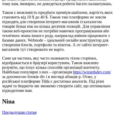
тому вам, імовірно, не доведеться робити багато налаштувань.
Також є можливість придбати преміум-шаблони, вартість яких
становить від 10 $ до 40 $. Також такі платформи не зовсім
підходять для створення інтернет-магазинів із каталогом
товарів більш ніж на кілька десятків позицій. Для управління
таким веб-проектом не потрібні навички програмування або
технічних знань іншого роду, наприклад вміння працювати з
базами даних. Webnode – ідеальний онлайн конструктор для
створення блогів, портфоліо та візиток. А от сайти інтернет-
магазинів тут створювати не варто.
Саме ця частина, яку часто називають тілом сторінки,
відображається в браузері користувача. Також важливо
розуміти, що існує кілька способів організації контенту.
Найбільш популярні з них – організація
https://wizardsdev.com/
за допомогою блоків div і в вигляді абзаців p. Отже, у
російської платформи Tilda є достатньо аналогів. Під різні
задачі та бюджети ми зможемо створити сайт, що оптимально
підходитиме вам.
Nina
Навигация
Предыдущая статья