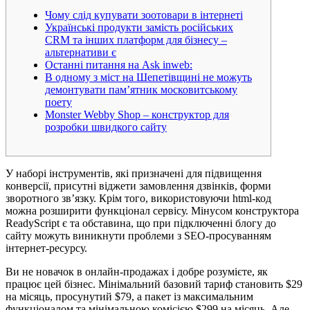
Чому слід купувати зоотовари в інтернеті
Українські продукти замість російських
CRM та інших платформ для бізнесу –
альтернативи є
Останні питання на Ask inweb:
В одному з міст на Шепетівщині не можуть
демонтувати пам’ятник московитському
поету
Monster Webby Shop – конструктор для
розробки швидкого сайту
У наборі інструментів, які призначені для підвищення
конверсії, присутні віджети замовлення дзвінків, форми
зворотного зв’язку. Крім того, використовуючи html-код
можна розширити функціонал сервісу. Мінусом конструктора
ReadyScript є та обставина, що при підключенні блогу до
сайту можуть виникнути проблеми з SEO-просуванням
інтернет-ресурсу.
Ви не новачок в онлайн-продажах і добре розумієте, як
працює цей бізнес. Мінімальний базовий тариф становить $29
на місяць, просунутий $79, а пакет із максимальним
функціоналом та мінімальною комісією $299 на місяць. Але