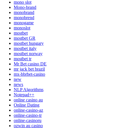
mono slot
Mono-brand
monobrand
monobrend
monogame
monoslot
mostbet
mostbet GR
mostbet hungary
mostbet italy
mostbet norway
mostbet tr
Mr Bet casino DE
mr jack bet brazil
mx-bbrbet-casino
new
news
NLP Algorithms
Notepad++
online casino au
Online Dating
online-casino-az
online-casino-tr
online-casinoru
ozwin au casino