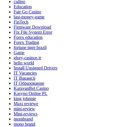
csdino
Education
Fair Go Casino
fast-money-game
FinTech
Firmware Download
Fix File System Error
Forex education
Forex Trading
fortune tiger brazil
Game
glory-casinos tr
hello world
Install Unsigned Drivers
IT Vacancies
IT Вакансії
IT Образование
KaravanBet Casino
Kasyno Online PL
king johnnie
Maxi reviewe
mini-review
Mini-reviews
mombrand
mono brand