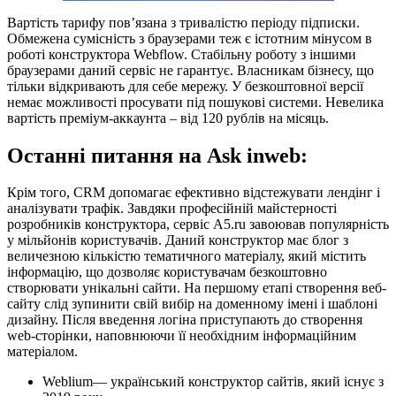
Вартість тарифу пов’язана з тривалістю періоду підписки.
Обмежена сумісність з браузерами теж є істотним мінусом в
роботі конструктора Webflow. Стабільну роботу з іншими
браузерами даний сервіс не гарантує. Власникам бізнесу, що
тільки відкривають для себе мережу. У безкоштовної версії
немає можливості просувати під пошукові системи. Невелика
вартість преміум-аккаунта – від 120 рублів на місяць.
Останні питання на Ask inweb:
Крім того, CRM допомагає ефективно відстежувати лендінг і
аналізувати трафік. Завдяки професійній майстерності
розробників конструктора, сервіс A5.ru завоював популярність
у мільйонів користувачів. Даний конструктор має блог з
величезною кількістю тематичного матеріалу, який містить
інформацію, що дозволяє користувачам безкоштовно
створювати унікальні сайти. На першому етапі створення веб-
сайту слід зупинити свій вибір на доменному імені і шаблоні
дизайну. Після введення логіна приступають до створення
web-сторінки, наповнюючи її необхідним інформаційним
матеріалом.
Weblium— український конструктор сайтів, який існує з