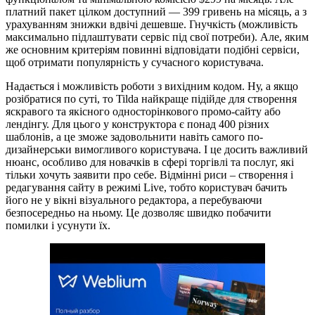
платний пакет цілком доступний — 399 гривень на місяць, а з
урахуванням знижки вдвічі дешевше. Гнучкість (можливість
максимально підлаштувати сервіс під свої потреби). Але, яким
же основним критеріям повинні відповідати подібні сервіси,
щоб отримати популярність у сучасного користувача.
Надається і можливість роботи з вихідним кодом. Ну, а якщо
розібратися по суті, то Tilda найкраще підійде для створення
яскравого та якісного односторінкового промо-сайту або
лендінгу. Для цього у конструктора є понад 400 різних
шаблонів, а це зможе задовольнити навіть самого по-
дизайнерськи вимогливого користувача. І це досить важливий
нюанс, особливо для новачків в сфері торгівлі та послуг, які
тільки хочуть заявити про себе. Відмінні риси – створення і
редагування сайту в режимі Live, тобто користувач бачить
його не у вікні візуального редактора, а перебуваючи
безпосередньо на ньому. Це дозволяє швидко побачити
помилки і усунути їх.