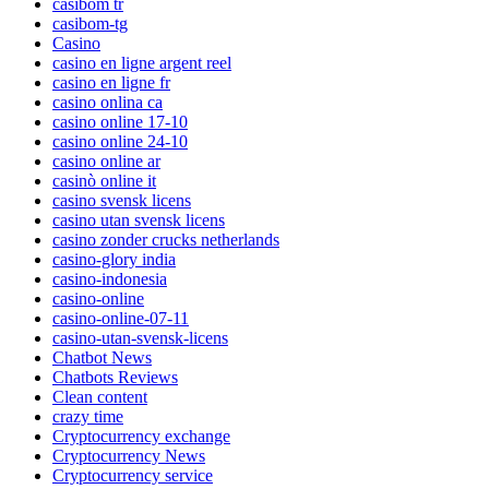
casibom tr
casibom-tg
Casino
casino en ligne argent reel
casino en ligne fr
casino onlina ca
casino online 17-10
casino online 24-10
casino online ar
casinò online it
casino svensk licens
casino utan svensk licens
casino zonder crucks netherlands
casino-glory india
casino-indonesia
casino-online
casino-online-07-11
casino-utan-svensk-licens
Chatbot News
Chatbots Reviews
Clean content
crazy time
Cryptocurrency exchange
Cryptocurrency News
Cryptocurrency service