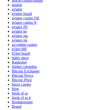
article-casino-online
austria
aviator
aviator brazil
aviator casino DE
aviator casino fr
aviator IN
aviator ke
aviator mz
aviator ng
az-online-casino
b1bet BR
b1bet brazil
bahis sitesi
Bankobet
bbrbet colombia
Bitcoin Exchange
Bitcoin News
Bitcoin Price
bizzo casino
blog
book of ra
book of ra it
Bookkeeping
Brand