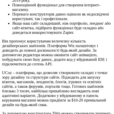
2019 року.
Повноцінний функціонал для створення інтернет-
магазину.
Переваги конструкторів давно оцінили як недосвідчені
користувачі, так і професіонали.
Якщо ваш сайт складніший, ніж портфоліо, лендинг або
сайт-візитка, підібрати функціонал буде складно або
доведеться використовувати Zapier.
Він пропонує користувачам величезну кількість
дизайнерських шаблонів. Платформа Wix налаштовує і
доводить до повної досконалості будь-який дизайн. За
допомогою редактора можна оживити сайт анімацією,
побудувати свою базу даних, додати код у вбудований IDE і
підключитися до сотень API.
UCoz – платформа, що дозволяє створювати складні з точки
зору дизайну та структури сайти. Підходить для запуску
візиток, магазинів, лендингів, блогів, ігрових та освітніх
сайтів, а також форумів, порталів тощо. Готових шаблонів
близько 3 тисяч, найбільш привабливо виглядають нові
адаптивні варіанти. Додатково у вбудованому в панель
керування магазині можна придбати за $10-20 преміальний
дизайн на будь-який смак.
За допомогою конструктора Tilda можна створювати інтернет-