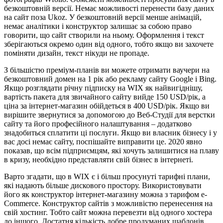
безкоштовній версії. Немає можливості перенести базу даних
на сайт поза Ukoz. У безкоштовній версії менше анімацій,
немає аналітики і конструктор залишає за собою право
говорити, що сайт створили на ньому. Оформлення і текст
зберігаються окремо один від одного, тобто якщо ви захочете
поміняти дизайн, текст нікуди не пропаде.
З більшістю преміум-планів ви можете отримати ваучери на
безкоштовний домен на 1 рік або рекламу сайту Google і Bing.
Якщо розглядати річну підписку на WIX як найвигіднішу,
вартість пакета для звичайного сайту вийде 150 USD/рік, а
ціна за інтернет-магазин обійдеться в 400 USD/рік. Якщо ви
вирішите звернутися за допомогою до Веб-Студії для верстки
сайту та його професійного налаштування – додатково
знадобиться сплатити ці послуги. Якщо ви власник бізнесу і у
вас досі немає сайту, поспішайте виправити це. 2020 явно
показав, що всім підприємцям, які хочуть залишитися на плаву
в кризу, необхідно представляти свій бізнес в інтернеті.
Варто згадати, що в WIX є і більш просунуті тарифні плани,
які надають більше дискового простору. Використовувати
його як конструктор інтернет-магазину можна з тарифом e-
Commerce. Конструктор сайтів з можливістю перенесення на
свій хостинг. Тобто сайт можна перевезти від одного хостера
до іншого. Достатня кількість добре продуманих шаблонів,