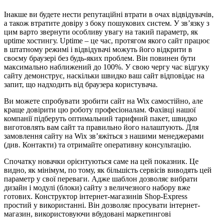
Інакше ви будете нести репутаційні втрати в очах відвідувачів,
а також втратите довіру з боку пошукових систем. У зв’язку з
цим варто звернути особливу увагу на такий параметр, як
uptime хостингу. Uptime – це час, протягом якого сайт працює
в штатному режимі і відвідувачі можуть його відкрити в
своєму браузері без будь-яких проблем. Він повинен бути
максимально наближений до 100%. У свою чергу час відгуку
сайту демонструє, наскільки швидко ваш сайт відповідає на
запит, що надходить від браузера користувача.
Ви можете спробувати зробити сайт на Wix самостійно, але
краще довірити цю роботу професіоналам. Фахівці нашої
компанії підберуть оптимальний тарифний пакет, швидко
виготовлять вам сайт та правильно його налаштують. Для
замовлення сайту на Wix зв’яжіться з нашими менеджерами
(див. Контакти) та отримайте оперативну консультацію.
Спочатку новачки орієнтуються саме на цей показник. Це
видно, як мінімум, по тому, як більшість сервісів виводять цей
параметр у свої переваги. Адже шаблон дозволяє вибрати
дизайн і модулі (блоки) сайту з величезного набору вже
готових. Конструктор інтернет-магазинів Shop-Express
простий у використанні. Він дозволяє просувати інтернет-
магазин, використовуючи вбудовані маркетингові