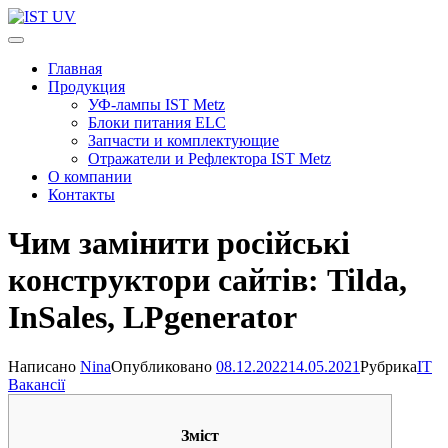
Перейти
к
IST UV
Профессиональные УФ технологии
содержимому
Главная
(нажмите
Продукция
Enter)
УФ-лампы IST Metz
Блоки питания ELC
Запчасти и комплектующие
Отражатели и Рефлектора IST Metz
О компании
Контакты
Чим замінити російські
конструктори сайтів: Tilda,
InSales, LPgenerator
Написано
Nina
Опубликовано
08.12.2022
14.05.2021
Рубрика
IT
Вакансії
Зміст