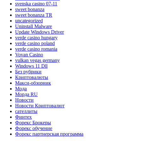
svenska casino 07-11
sweet bonanza
sweet bonanza TR
uncategorized
Uninstall Malware
Update Windows Driver
verde casino hungary
verde casino poland
verde casino romania
Vovan Casino
vulkan vegas germany
Windows 11 Dll
Без рубрики
Криптовалюты
Макси-обзорник
Мода
Морда RU
Новости
Новости Криптовалют
сателлиты
Финтех
Форекс Брокеры
Форекс обучение
Форекс партнерская программа