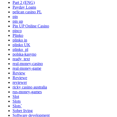
Part 2 (ENG)
Payday Loans
pelican casino PL
pin
pin up
Pin UP Online Casino
pinco
Plinko
plinko in
plinko UK
plinko_pl
polska-kasyno
ready_text
real-money-casino
real-money-game
Review
Reviewe
reviewer
ricky casino australia
rus-money-games
Slot
Slots
Slots`
Sober living
Software development