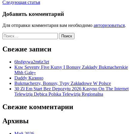
Следующая статья
по
записям
Добавить комментарий
Для отправки комментария вам необходимо
авторизоваться
.
Найти:
Свежие записи
6hsfgvwa2m6z3zt
Ksw Seventy Five Kursy I Bonusy Zakłady Bukmacherskie
Mhh Galę»
Daddy Казино
Bukmacherzy, Bonusy, Typy Zakładowe W Polsce
30 Zł Em Start Bez Depozytu 2026 Kasyno On The Internet
Telewizja Dębica Polska Telewizja Regionalna
Свежие комментарии
Архивы
Май 2026