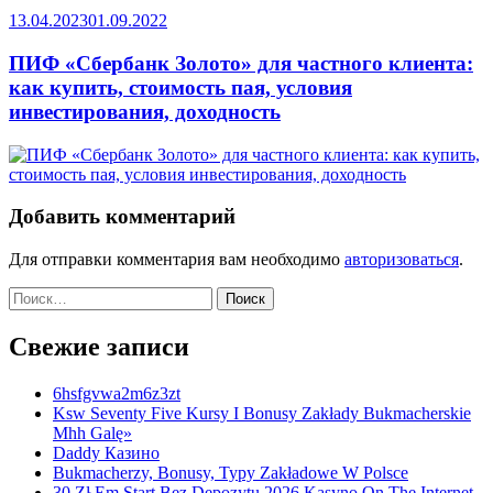
13.04.2023
01.09.2022
ПИФ «Сбербанк Золото» для частного клиента:
как купить, стоимость пая, условия
инвестирования, доходность
Добавить комментарий
Для отправки комментария вам необходимо
авторизоваться
.
Найти:
Свежие записи
6hsfgvwa2m6z3zt
Ksw Seventy Five Kursy I Bonusy Zakłady Bukmacherskie
Mhh Galę»
Daddy Казино
Bukmacherzy, Bonusy, Typy Zakładowe W Polsce
30 Zł Em Start Bez Depozytu 2026 Kasyno On The Internet