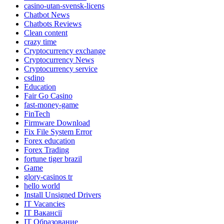
casino-utan-svensk-licens
Chatbot News
Chatbots Reviews
Clean content
crazy time
Cryptocurrency exchange
Cryptocurrency News
Cryptocurrency service
csdino
Education
Fair Go Casino
fast-money-game
FinTech
Firmware Download
Fix File System Error
Forex education
Forex Trading
fortune tiger brazil
Game
glory-casinos tr
hello world
Install Unsigned Drivers
IT Vacancies
IT Вакансії
IT Образование