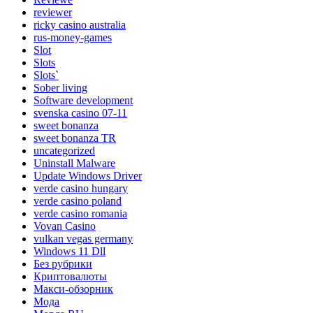
reviewer
ricky casino australia
rus-money-games
Slot
Slots
Slots`
Sober living
Software development
svenska casino 07-11
sweet bonanza
sweet bonanza TR
uncategorized
Uninstall Malware
Update Windows Driver
verde casino hungary
verde casino poland
verde casino romania
Vovan Casino
vulkan vegas germany
Windows 11 Dll
Без рубрики
Криптовалюты
Макси-обзорник
Мода