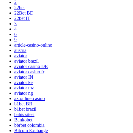
2
22bet
22Bet BD
22bet IT
3
4
6
9
article-casino-online
austria
aviator
aviator brazil
aviator casino DE
aviator casino fr
aviator IN
aviator ke
aviator mz
aviator ng
az-online-casino
b1bet BR
b1bet brazil
bahis sitesi
Bankobet
bbrbet colombia
Bitcoin Exchange