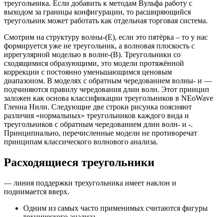
треугольника. Если добавить к методам Вульфа работу с
выходом за границы конфигурации, то расширяющийся
треугольник может работать как отдельная торговая система.
Смотрим на структуру волны-(Е), если это пятёрка – то у нас
формируется уже не треугольник, а волновая плоскость с
иррегулярной моделью в волне-(В). Треугольники со
сходящимися образующими, это модели протяжённой
коррекции с постоянно уменьшающимся ценовым
диапазоном. В моделях с обратным чередованием волны- и —
подчиняются правилу чередования длин волн. Этот принцип
заложен как основа классификации треугольников в NEoWave
Гленна Нили. Следующие две строки рисунка поясняют
различия «нормальных» треугольников каждого вида и
треугольников с обратным чередованием длин волн- и -.
Принципиально, перечисленные модели не противоречат
принципам классического волнового анализа.
Расходящиеся треугольники
— линия поддержки трехугольника имеет наклон и
поднимается вверх.
Одним из самых часто применимых считаются фигуры
технического анализа.