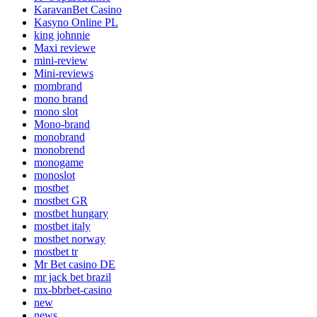
KaravanBet Casino
Kasyno Online PL
king johnnie
Maxi reviewe
mini-review
Mini-reviews
mombrand
mono brand
mono slot
Mono-brand
monobrand
monobrend
monogame
monoslot
mostbet
mostbet GR
mostbet hungary
mostbet italy
mostbet norway
mostbet tr
Mr Bet casino DE
mr jack bet brazil
mx-bbrbet-casino
new
news