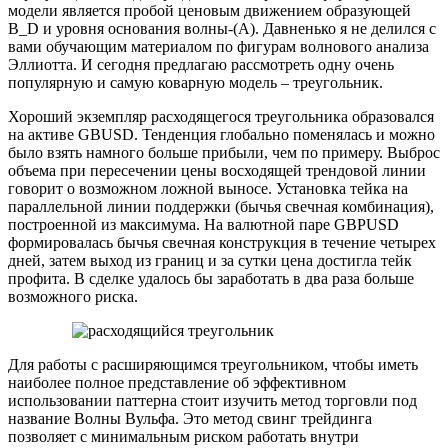
модели является пробой ценовым движением образующей
B_D и уровня основания волны-(А). Давненько я не делился с
вами обучающим материалом по фигурам волнового анализа
Эллиотта. И сегодня предлагаю рассмотреть одну очень
популярную и самую коварную модель – треугольник.
Хороший экземпляр расходящегося треугольника образовался
на активе GBUSD. Тенденция глобально поменялась и можно
было взять намного больше прибыли, чем по примеру. Выброс
объема при пересечении цены восходящей трендовой линии
говорит о возможном ложной выносе. Установка тейка на
параллельной линии поддержки (бычья свечная комбинация),
построенной из максимума. На валютной паре GBPUSD
формировалась бычья свечная конструкция в течение четырех
дней, затем выход из границ и за сутки цена достигла тейк
профита. В сделке удалось бы заработать в два раза больше
возможного риска.
Для работы с расширяющимся треугольником, чтобы иметь
наиболее полное представление об эффективном
использовании паттерна стоит изучить метод торговли под
название Волны Вульфа. Это метод свинг трейдинга
позволяет с минимальным риском работать внутри