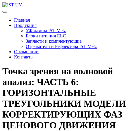
Перейти
к
IST UV
Профессиональные УФ технологии
содержимому
Главная
(нажмите
Продукция
Enter)
УФ-лампы IST Metz
Блоки питания ELC
Запчасти и комплектующие
Отражатели и Рефлектора IST Metz
О компании
Контакты
Точка зрения на волновой
анализ: ЧАСТЬ 6:
ГОРИЗОНТАЛЬНЫЕ
ТРЕУГОЛЬНИКИ МОДЕЛИ
КОРРЕКТИРУЮЩИХ ФАЗ
ЦЕНОВОГО ДВИЖЕНИЯ