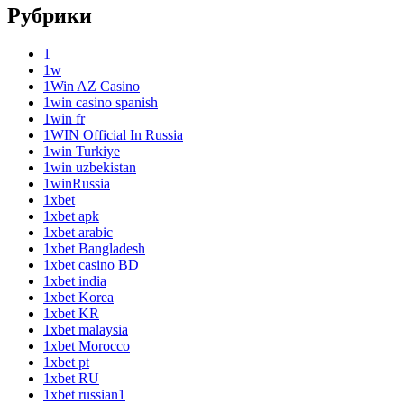
Рубрики
1
1w
1Win AZ Casino
1win casino spanish
1win fr
1WIN Official In Russia
1win Turkiye
1win uzbekistan
1winRussia
1xbet
1xbet apk
1xbet arabic
1xbet Bangladesh
1xbet casino BD
1xbet india
1xbet Korea
1xbet KR
1xbet malaysia
1xbet Morocco
1xbet pt
1xbet RU
1xbet russian1