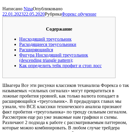
Написано
Nina
Опубликовано
22.01.2023
22.05.2020
Рубрика
Форекс обучение
Содержание
Нисходящий треугольник
Расходящиеся треугольники
Расширяющийся
Фигура Нисходящий треугольник
(descending triangle pattern);
Как определить тейк профит и стоп лосс
Швагера Все эти рисунки классиков теханализа Форекса о так
называемых «сильных сигналах» могут превратиться в
ложные пробития уровней, как только валюта попадает в
расширяющийся «треугольник». В предыдущих главах мы
узнали, что ВСЕ классики технического анализа признают
факт пробития «треугольника» по тренду сильным сигналом.
Рассмотрим еще раз уже знакомые нам графики и схемы.
Различают 2 подхода к работе с рассматриваемым паттерном,
которые можно комбинировать. В любом случае трейдера