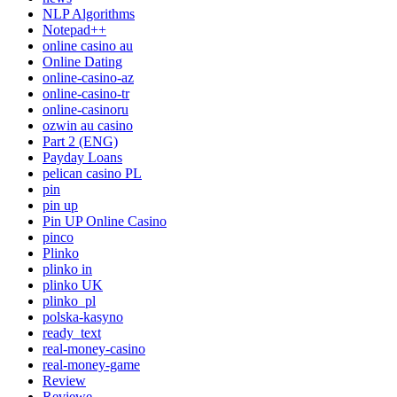
NLP Algorithms
Notepad++
online casino au
Online Dating
online-casino-az
online-casino-tr
online-casinoru
ozwin au casino
Part 2 (ENG)
Payday Loans
pelican casino PL
pin
pin up
Pin UP Online Casino
pinco
Plinko
plinko in
plinko UK
plinko_pl
polska-kasyno
ready_text
real-money-casino
real-money-game
Review
Reviewe