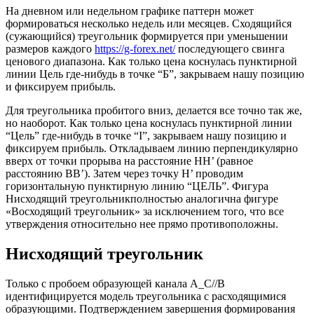
На дневном или недельном графике паттерн может
формироваться несколько недель или месяцев. Сходящийся
(сужающийся) треугольник формируется при уменьшении
размеров каждого
https://g-forex.net/
последующего свинга
ценового диапазона. Как только цена коснулась пунктирной
линии Цель где-нибудь в точке “Б”, закрываем нашу позицию
и фиксируем прибыль.
Для треугольника пробитого вниз, делается все точно так же,
но наоборот. Как только цена коснулась пунктирной линии
“Цель” где-нибудь в точке “I”, закрываем нашу позицию и
фиксируем прибыль. Откладываем линию перпендикулярно
вверх от точки прорыва на расстояние HH’ (равное
расстоянию BB’). Затем через точку H’ проводим
горизонтальную пунктирную линию “ЦЕЛЬ”. Фигура
Нисходящий треугольникполностью аналогична фигуре
«Восходящий треугольник» за исключением того, что все
утверждения относительно нее прямо противоположны.
Нисходящий треугольник
Только с пробоем образующей канала А_С//B
идентифицируется модель треугольника с расходящимися
образующими. Подтверждением завершения формирования