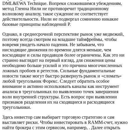
DML&EWA Technique. Вопреки сложившимся убеждениям,
метод Гленна Нили не противоречит традиционному
волновому анализу, такое суждение не соответствует
действительности. Нили не подвергал сомнению никакие
базовые принципы наблюдений Р.
Однако, в среднесрочной перспективе рынок уже медвежий,
поэтому всегда смотрим на младшие таймфреймы, чтобы
вовремя увидеть начало падения. Не забываем, что
нисходящие движения по времени длятся меньше, чем
восходящие и силы продавцов более ограничены. Как это ни
странно выглядит на первый взгляд, для снижения цены
необходимо больше усилий и это причина многочисленных
ложных пробоев и ретестов. Сильные фундаментальные
новости также могут быстро развернуть рынок и «сломать»
любой треугольник Форекс. Следует обратить особое
внимание и активно использовать каналы как инструмент
анализа в треугольниках по выявлению точек завершения
волн внутренней структуры. Есть вопрос при выявлении
признаков разделения их на сходящиеся и расходящиеся
треугольники.
Здесь инвестор сам выбирает торговую стратегию и сам
выставляет риски. Чтобы инвестировать в RAMM-счет, нужно
найти брокера с этим сервисом, например, . Далее открыть