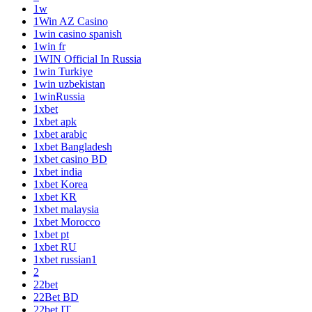
1w
1Win AZ Casino
1win casino spanish
1win fr
1WIN Official In Russia
1win Turkiye
1win uzbekistan
1winRussia
1xbet
1xbet apk
1xbet arabic
1xbet Bangladesh
1xbet casino BD
1xbet india
1xbet Korea
1xbet KR
1xbet malaysia
1xbet Morocco
1xbet pt
1xbet RU
1xbet russian1
2
22bet
22Bet BD
22bet IT