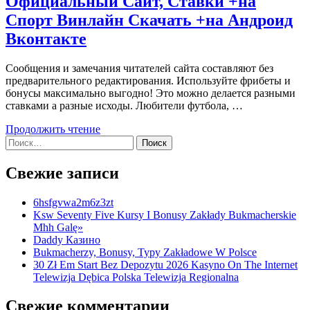
Официальный Сайт, Ставки +на
Спорт Винлайн Скачать +на Андроид
Вконтакте
Сообщения и замечания читателей сайта составляют без
предварительного редактирования. Используйте фрибеты и
бонусы максимально выгодно! Это можно делается разными
ставками а разные исходы. Любители футбола, …
Продолжить чтение
Найти:
Свежие записи
6hsfgvwa2m6z3zt
Ksw Seventy Five Kursy I Bonusy Zakłady Bukmacherskie
Mhh Galę»
Daddy Казино
Bukmacherzy, Bonusy, Typy Zakładowe W Polsce
30 Zł Em Start Bez Depozytu 2026 Kasyno On The Internet
Telewizja Dębica Polska Telewizja Regionalna
Свежие комментарии