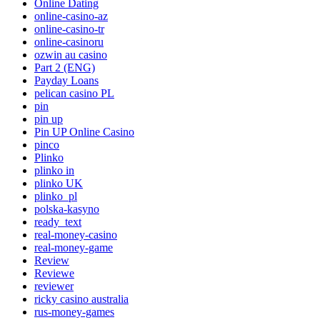
Online Dating
online-casino-az
online-casino-tr
online-casinoru
ozwin au casino
Part 2 (ENG)
Payday Loans
pelican casino PL
pin
pin up
Pin UP Online Casino
pinco
Plinko
plinko in
plinko UK
plinko_pl
polska-kasyno
ready_text
real-money-casino
real-money-game
Review
Reviewe
reviewer
ricky casino australia
rus-money-games