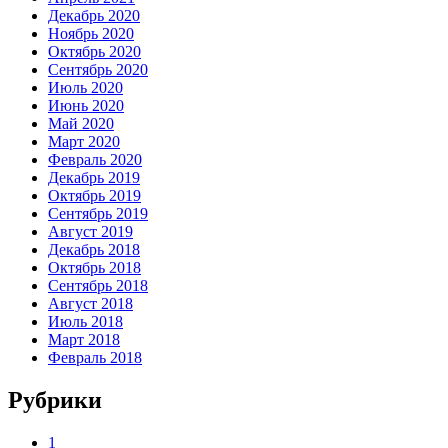
Декабрь 2020
Ноябрь 2020
Октябрь 2020
Сентябрь 2020
Июль 2020
Июнь 2020
Май 2020
Март 2020
Февраль 2020
Декабрь 2019
Октябрь 2019
Сентябрь 2019
Август 2019
Декабрь 2018
Октябрь 2018
Сентябрь 2018
Август 2018
Июль 2018
Март 2018
Февраль 2018
Рубрики
1