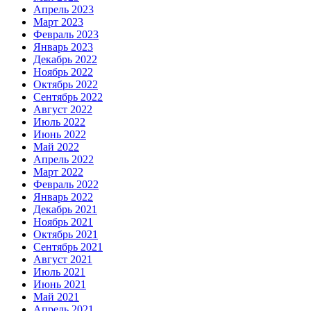
Апрель 2023
Март 2023
Февраль 2023
Январь 2023
Декабрь 2022
Ноябрь 2022
Октябрь 2022
Сентябрь 2022
Август 2022
Июль 2022
Июнь 2022
Май 2022
Апрель 2022
Март 2022
Февраль 2022
Январь 2022
Декабрь 2021
Ноябрь 2021
Октябрь 2021
Сентябрь 2021
Август 2021
Июль 2021
Июнь 2021
Май 2021
Апрель 2021