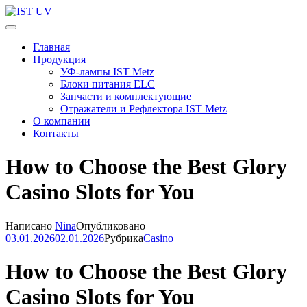
Перейти
к
IST UV
Профессиональные УФ технологии
содержимому
Главная
(нажмите
Продукция
Enter)
УФ-лампы IST Metz
Блоки питания ELC
Запчасти и комплектующие
Отражатели и Рефлектора IST Metz
О компании
Контакты
How to Choose the Best Glory
Casino Slots for You
Написано
Nina
Опубликовано
03.01.2026
02.01.2026
Рубрика
Casino
How to Choose the Best Glory
Casino Slots for You