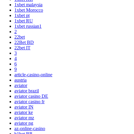
1xbet malaysia
1xbet Morocco
1xbet pt
1xbet RU
1xbet russian1
2
22bet
22Bet BD
22bet IT
3
4
6
9
article-casino-online
austria
aviator
aviator brazil
aviator casino DE
aviator casino fr
aviator IN
aviator ke
aviator mz
aviator ng
az-online-casino
b1bet BR