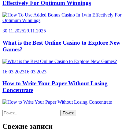
Effectively For Optimum Winnings
30.11.2025
29.11.2025
What is the Best Online Casino to Explore New
Games?
16.03.2023
16.03.2023
How to Write Your Paper Without Losing
Concentrate
Найти:
Свежие записи