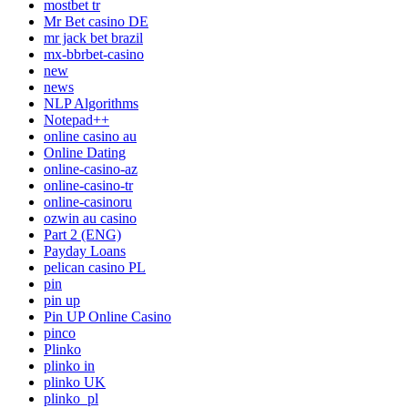
mostbet tr
Mr Bet casino DE
mr jack bet brazil
mx-bbrbet-casino
new
news
NLP Algorithms
Notepad++
online casino au
Online Dating
online-casino-az
online-casino-tr
online-casinoru
ozwin au casino
Part 2 (ENG)
Payday Loans
pelican casino PL
pin
pin up
Pin UP Online Casino
pinco
Plinko
plinko in
plinko UK
plinko_pl