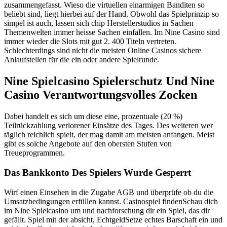
zusammengefasst. Wieso die virtuellen einarmigen Banditen so
beliebt sind, liegt hierbei auf der Hand. Obwohl das Spielprinzip so
simpel ist auch, lassen sich chip Herstellerstudios in Sachen
Themenwelten immer heisse Sachen einfallen. Im Nine Casino sind
immer wieder die Slots mit gut 2. 400 Titeln vertreten.
Schlechterdings sind nicht die meisten Online Casinos sichere
Anlaufstellen für die ein oder andere Spielrunde.
Nine Spielcasino Spielerschutz Und Nine
Casino Verantwortungsvolles Zocken
Dabei handelt es sich um diese eine, prozentuale (20 %)
Teilrückzahlung verlorener Einsätze des Tages. Des weiteren wer
täglich reichlich spielt, der mag damit am meisten anfangen. Meist
gibt es solche Angebote auf den obersten Stufen von
Treueprogrammen.
Das Bankkonto Des Spielers Wurde Gesperrt
Wirf einen Einsehen in die Zugabe AGB und überprüfe ob du die
Umsatzbedingungen erfüllen kannst. Casinospiel findenSchau dich
im Nine Spielcasino um und nachforschung dir ein Spiel, das dir
gefällt. Spiel mit der absicht, EchtgeldSetze echtes Barschaft ein und