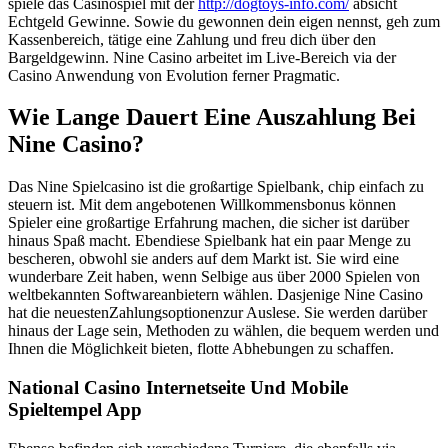
spiele das Casinospiel mit der
http://dogtoys-info.com/
absicht
Echtgeld Gewinne. Sowie du gewonnen dein eigen nennst, geh zum
Kassenbereich, tätige eine Zahlung und freu dich über den
Bargeldgewinn. Nine Casino arbeitet im Live-Bereich via der
Casino Anwendung von Evolution ferner Pragmatic.
Wie Lange Dauert Eine Auszahlung Bei
Nine Casino?
Das Nine Spielcasino ist die großartige Spielbank, chip einfach zu
steuern ist. Mit dem angebotenen Willkommensbonus können
Spieler eine großartige Erfahrung machen, die sicher ist darüber
hinaus Spaß macht. Ebendiese Spielbank hat ein paar Menge zu
bescheren, obwohl sie anders auf dem Markt ist. Sie wird eine
wunderbare Zeit haben, wenn Selbige aus über 2000 Spielen von
weltbekannten Softwareanbietern wählen. Dasjenige Nine Casino
hat die neuestenZahlungsoptionenzur Auslese. Sie werden darüber
hinaus der Lage sein, Methoden zu wählen, die bequem werden und
Ihnen die Möglichkeit bieten, flotte Abhebungen zu schaffen.
National Casino Internetseite Und Mobile
Spieltempel App