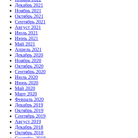
Декабрь 2021
Ноябрь 2021
Октябрь 2021
Сентябрь 2021
Август 2021
Июль 2021
Июнь 2021
Май 2021
Апрель 2021
Декабрь 2020
Ноябрь 2020
Октябрь 2020
Сентябрь 2020
Июль 2020
Июнь 2020
Май 2020
Март 2020
Февраль 2020
Декабрь 2019
Октябрь 2019
Сентябрь 2019
Август 2019
Декабрь 2018
Октябрь 2018