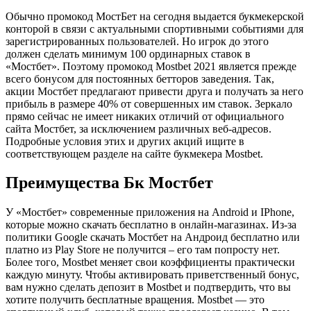
Обычно промокод МостБет на сегодня выдается букмекерской
конторой в связи с актуальными спортивными событиями для
зарегистрированных пользователей. Но игрок до этого
должен сделать минимум 100 ординарных ставок в
«Мостбет». Поэтому промокод Mostbet 2021 является прежде
всего бонусом для постоянных бетторов заведения. Так,
акции Мостбет предлагают привести друга и получать за него
прибыль в размере 40% от совершенных им ставок. Зеркало
прямо сейчас не имеет никаких отличий от официального
сайта Мостбет, за исключением различных веб-адресов.
Подробные условия этих и других акций ищите в
соответствующем разделе на сайте букмекера Mostbet.
Преимущества Бк Мостбет
У «Мостбет» современные приложения на Android и IPhone,
которые можно скачать бесплатно в онлайн-магазинах. Из-за
политики Google скачать Мостбет на Андроид бесплатно или
платно из Play Store не получится – его там попросту нет.
Более того, Mostbet меняет свои коэффициенты практически
каждую минуту. Чтобы активировать приветственный бонус,
вам нужно сделать депозит в Mostbet и подтвердить, что вы
хотите получить бесплатные вращения. Mostbet — это