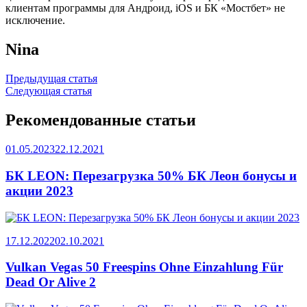
клиентам программы для Андроид, iOS и БК «Мостбет» не
исключение.
Nina
Навигация
Предыдущая статья
Следующая статья
по
записям
Рекомендованные статьи
01.05.2023
22.12.2021
БК LEON: Перезагрузка 50% БК Леон бонусы и
акции 2023
17.12.2022
02.10.2021
Vulkan Vegas 50 Freespins Ohne Einzahlung Für
Dead Or Alive 2