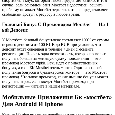
спортивный клуб, который также предлагает казино. В том
случае, если основной сайт Мостбет недоступен, решить
проблему поможет Мостбет зеркало, которое предоставляет
свободный доступ к ресурсу в любое время.
Главный Бонус С Промокодом Мостбет — На 1-
ый Депозит
У Мостбета базовый бонус также составляет 100% от суммы
первого депозита от 100 RUB до RUB при условии, что
депозит будет совершен в течение 7 дней с момента
регистрации. Но есть одна возможность, которая позволит
получить больше за меньшую сумму пополнения — это
промокод Мостбет vipbk. Речь идёт о приветственных
бонусах, а их в БК Mostbet очень много. Один из способов
получения бонусов в букмекерской конторе — это Мостбет
промокод. Что такое промокод, какие именно бонусы может
получить игрок, если введет Мостбет промокод при
регистрации — читайте в нашем материале.
Мобильные Приложения Бк «мостбет»
Для Android И Iphone
Казино Mostbet внедрило новейшую технологию шифрования