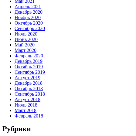
Май 2021
Апрель 2021
Декабрь 2020
Ноябрь 2020
Октябрь 2020
Сентябрь 2020
Июль 2020
Июнь 2020
Май 2020
Март 2020
Февраль 2020
Декабрь 2019
Октябрь 2019
Сентябрь 2019
Август 2019
Декабрь 2018
Октябрь 2018
Сентябрь 2018
Август 2018
Июль 2018
Март 2018
Февраль 2018
Рубрики