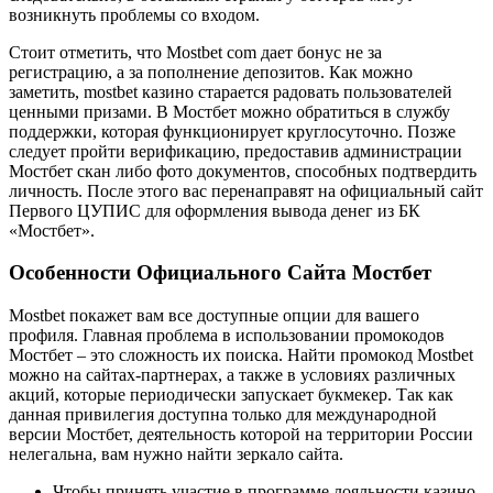
возникнуть проблемы со входом.
Стоит отметить, что Mostbet com дает бонус не за
регистрацию, а за пополнение депозитов. Как можно
заметить, mostbet казино старается радовать пользователей
ценными призами. В Мостбет можно обратиться в службу
поддержки, которая функционирует круглосуточно. Позже
следует пройти верификацию, предоставив администрации
Мостбет скан либо фото документов, способных подтвердить
личность. После этого вас перенаправят на официальный сайт
Первого ЦУПИС для оформления вывода денег из БК
«Мостбет».
Особенности Официального Сайта Мостбет
Mostbet покажет вам все доступные опции для вашего
профиля. Главная проблема в использовании промокодов
Мостбет – это сложность их поиска. Найти промокод Mostbet
можно на сайтах-партнерах, а также в условиях различных
акций, которые периодически запускает букмекер. Так как
данная привилегия доступна только для международной
версии Мостбет, деятельность которой на территории России
нелегальна, вам нужно найти зеркало сайта.
Чтобы принять участие в программе лояльности казино