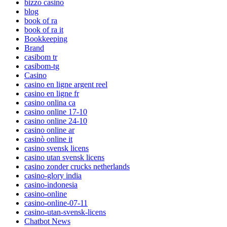
bizzo casino
blog
book of ra
book of ra it
Bookkeeping
Brand
casibom tr
casibom-tg
Casino
casino en ligne argent reel
casino en ligne fr
casino onlina ca
casino online 17-10
casino online 24-10
casino online ar
casinò online it
casino svensk licens
casino utan svensk licens
casino zonder crucks netherlands
casino-glory india
casino-indonesia
casino-online
casino-online-07-11
casino-utan-svensk-licens
Chatbot News